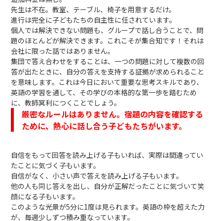
先生は不在。教室、テーブル、椅子を用意するだけ。
進行は完全に子どもたちの自主性に任されています。
個人では解決できない問題も、グループで話し合うことで、問
題のほとんどが解決できます。これこそが集合知です！それは
会社に限った話ではありません。
集団で答え合わせをすることは、一つの問題に対して複数の回
答が出たときに、自分の答えを支持する証拠が求められること
を意味します。これは今日において重要な思考スキルであり、
英語の学習を通して、その学びの本格的な第一歩を踏むため
に、教師冥利につくことでしょう。
厳密なルールはありません。宿題の内容を確認する
ために、熱心に話し合う子どもたちがいます。
自信をもって回答を読み上げる子もいれば、実際は間違ってい
たことに気づく子もいます。
自信がなく、小さい声で答えを読み上げる子もいます。
他の人も同じ答えを出し、自分が正解だったことに気づいて笑
顔になる子もいます。
このような光景が5分に1度は見られます。英語の枠を超えた力
が、毎週少しずつ積み重なっています。