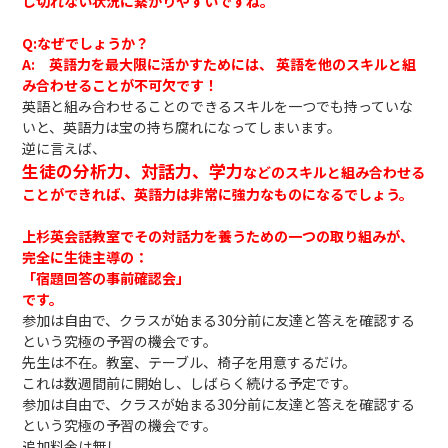
し切れない状況に繋がりやすいですね。
Q:なぜでしょうか？
A: 英語力を最大限に活かすためには、 英語を他のスキルと組
み合わせることが不可欠です！
英語と組み合わせることのできるスキルを一つでも持っていな
いと、英語力は宝の持ち腐れになってしまいます。
逆に言えば、
生徒の分析力、対話力、学力
などのスキルと組み合わせる
ことができれば、英語力は非常に強力なものになるでしょう。
上杉英会話教室でその対話力を養うための一つの取り組みが、
完全に生徒主導の：
「宿題回答の事前確認会」
です。
参加は自由で、クラスが始まる30分前に友達と答えを確認する
という究極の予習の機会です。
先生は不在。教室、テーブル、椅子を用意するだけ。
これは数週間前に開始し、しばらく続ける予定です。
参加は自由で、クラスが始まる30分前に友達と答えを確認する
という究極の予習の機会です。
追加料金は無し。